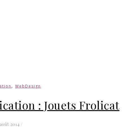
,
ation
WebDesign
ation : Jouets Frolicat
 août 2014
/