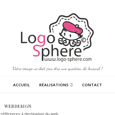
•
•
•
•
•
•
•
Votre image ne doit pas être une question de hasard !
•
ACCUEIL
RÉALISATIONS
CONTACT
WEBDESIGN
références à destination du web