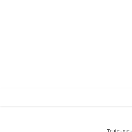
•
•
•
•
Toutes mes 