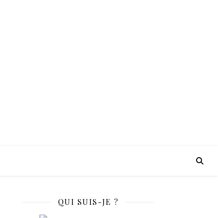
•
•
•
•
QUI SUIS-JE ?
•