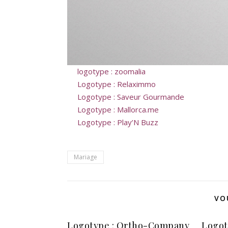
logotype : zoomalia
Logotype : Relaximmo
Logotype : Saveur Gourmande
Logotype : Mallorca.me
Logotype : Play’N Buzz
Mariage
VO
Logotype : Ortho-Company
Logot