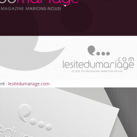
•
•
ent :
lesitedumariage.com
•