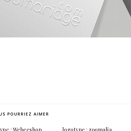
US POURRIEZ AIMER
ype : Webeeshop
logotype : zoomalia