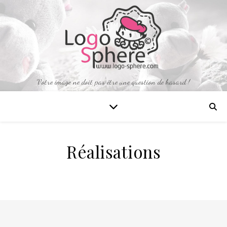
Votre image ne doit pas être une question de hasard !
Réalisations